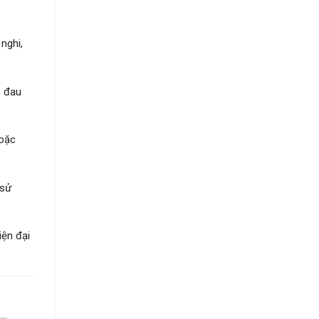
nghi,
ị đau
hoặc
 sử
iện đại