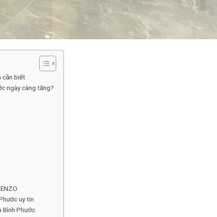
 cần biết
ước ngày càng tăng?
i KENZO
 Phước uy tín
nh Bình Phước