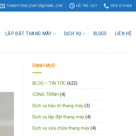
THANHTIENELEVATOR@GMAIL.COM
HỖ TRỢ: 24/7
0932 619 668
LẮP ĐẶT THANG MÁY
DỊCH VỤ
BLOGS
LIÊN HỆ
DANH MỤC
BLOG – TIN TỨC
(622)
CÔNG TRÌNH
(4)
Dịch vụ bảo trì thang máy
(3)
Dịch vụ lắp đặt thang máy
(4)
Dịch vụ sửa chữa thang máy
(4)