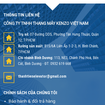
THÔNG TIN LIÊN HỆ
CÔNG TY TNHH THANG MÁY KENZO VIỆT NAM
Trụ sở:
07 Đường DD5, Phường Tân Hưng Thuận, Quận
12, TP.HCM
Xưởng sản xuất:
B15/6A Liên Ấp 1-2-3, H. Bình Chánh,
TP.HCM
Chi nhánh Bình Dương:
113, NE3, Chánh Phú Hoà, Bến
Cát, Bình Dương - ĐT: 0932 619 668
thanhtienelevator@gmail.com
CHÍNH SÁCH CỦA CHÚNG TÔI
Bảo hành & đổi trả hàng