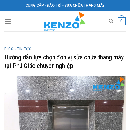
Skip
CUNG CẤP - BẢO TRÌ - SỬA CHỮA THANG MÁY
to
content
0
BLOG - TIN TỨC
Hướng dẫn lựa chọn đơn vị sửa chữa thang máy
tại Phú Giáo chuyên nghiệp