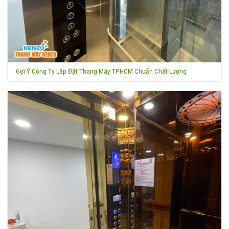
Gợi Ý Công Ty Lắp Đặt Thang Máy TPHCM Chuẩn Chất Lượng