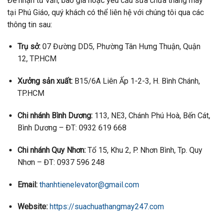
Để nhận tư vấn, báo giá hoặc yêu cầu sửa chữa thang máy
tại Phú Giáo, quý khách có thể liên hệ với chúng tôi qua các
thông tin sau:
Trụ sở:
07 Đường DD5, Phường Tân Hưng Thuận, Quận
12, TP.HCM
Xưởng sản xuất:
B15/6A Liên Ấp 1-2-3, H. Bình Chánh,
TP.HCM
Chi nhánh Bình Dương:
113, NE3, Chánh Phú Hoà, Bến Cát,
Bình Dương – ĐT: 0932 619 668
Chi nhánh Quy Nhơn:
Tổ 15, Khu 2, P. Nhơn Bình, Tp. Quy
Nhơn – ĐT: 0937 596 248
Email:
thanhtienelevator@gmail.com
Website:
https://suachuathangmay247.com