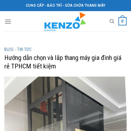
Skip
CUNG CẤP - BẢO TRÌ - SỬA CHỮA THANG MÁY
to
content
0
BLOG - TIN TỨC
Hướng dẫn chọn và lắp thang máy gia đình giá
rẻ TPHCM tiết kiệm