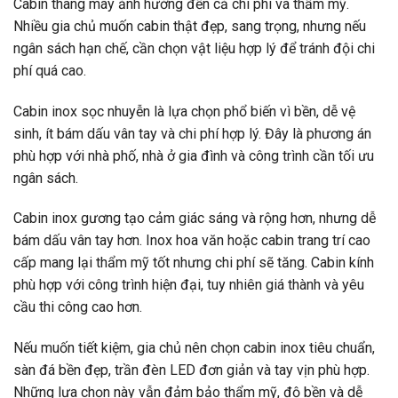
Cabin thang máy ảnh hưởng đến cả chi phí và thẩm mỹ.
Nhiều gia chủ muốn cabin thật đẹp, sang trọng, nhưng nếu
ngân sách hạn chế, cần chọn vật liệu hợp lý để tránh đội chi
phí quá cao.
Cabin inox sọc nhuyễn là lựa chọn phổ biến vì bền, dễ vệ
sinh, ít bám dấu vân tay và chi phí hợp lý. Đây là phương án
phù hợp với nhà phố, nhà ở gia đình và công trình cần tối ưu
ngân sách.
Cabin inox gương tạo cảm giác sáng và rộng hơn, nhưng dễ
bám dấu vân tay hơn. Inox hoa văn hoặc cabin trang trí cao
cấp mang lại thẩm mỹ tốt nhưng chi phí sẽ tăng. Cabin kính
phù hợp với công trình hiện đại, tuy nhiên giá thành và yêu
cầu thi công cao hơn.
Nếu muốn tiết kiệm, gia chủ nên chọn cabin inox tiêu chuẩn,
sàn đá bền đẹp, trần đèn LED đơn giản và tay vịn phù hợp.
Những lựa chọn này vẫn đảm bảo thẩm mỹ, độ bền và dễ