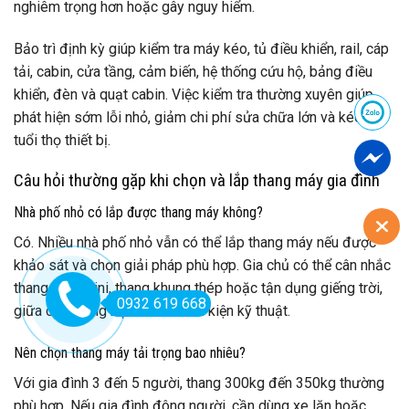
nghiêm trọng hơn hoặc gây nguy hiểm.
Bảo trì định kỳ giúp kiểm tra máy kéo, tủ điều khiển, rail, cáp
tải, cabin, cửa tầng, cảm biến, hệ thống cứu hộ, bảng điều
khiển, đèn và quạt cabin. Việc kiểm tra thường xuyên giúp
phát hiện sớm lỗi nhỏ, giảm chi phí sửa chữa lớn và kéo dài
tuổi thọ thiết bị.
Câu hỏi thường gặp khi chọn và lắp thang máy gia đình
Nhà phố nhỏ có lắp được thang máy không?
Có. Nhiều nhà phố nhỏ vẫn có thể lắp thang máy nếu được
khảo sát và chọn giải pháp phù hợp. Gia chủ có thể cân nhắc
thang máy mini, thang khung thép hoặc tận dụng giếng trời,
0932 619 668
giữa cầu thang bộ nếu đủ điều kiện kỹ thuật.
Nên chọn thang máy tải trọng bao nhiêu?
Với gia đình 3 đến 5 người, thang 300kg đến 350kg thường
phù hợp. Nếu gia đình đông người, cần dùng xe lăn hoặc