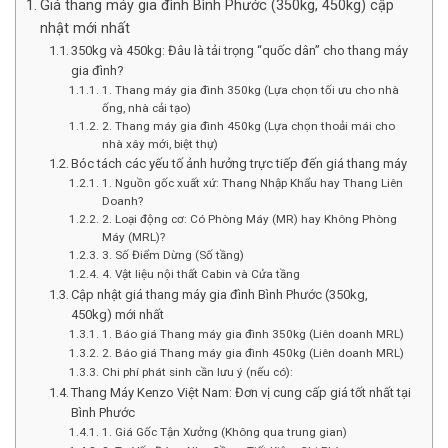
Giá thang máy gia đình Bình Phước (350kg, 450kg) cập
nhật mới nhất
350kg và 450kg: Đâu là tải trọng “quốc dân” cho thang máy
gia đình?
1. Thang máy gia đình 350kg (Lựa chọn tối ưu cho nhà
ống, nhà cải tạo)
2. Thang máy gia đình 450kg (Lựa chọn thoải mái cho
nhà xây mới, biệt thự)
Bóc tách các yếu tố ảnh hưởng trực tiếp đến giá thang máy
1. Nguồn gốc xuất xứ: Thang Nhập Khẩu hay Thang Liên
Doanh?
2. Loại động cơ: Có Phòng Máy (MR) hay Không Phòng
Máy (MRL)?
3. Số Điểm Dừng (Số tầng)
4. Vật liệu nội thất Cabin và Cửa tầng
Cập nhật giá thang máy gia đình Bình Phước (350kg,
450kg) mới nhất
1. Báo giá Thang máy gia đình 350kg (Liên doanh MRL)
2. Báo giá Thang máy gia đình 450kg (Liên doanh MRL)
Chi phí phát sinh cần lưu ý (nếu có):
Thang Máy Kenzo Việt Nam: Đơn vị cung cấp giá tốt nhất tại
Bình Phước
1. Giá Gốc Tận Xưởng (Không qua trung gian)