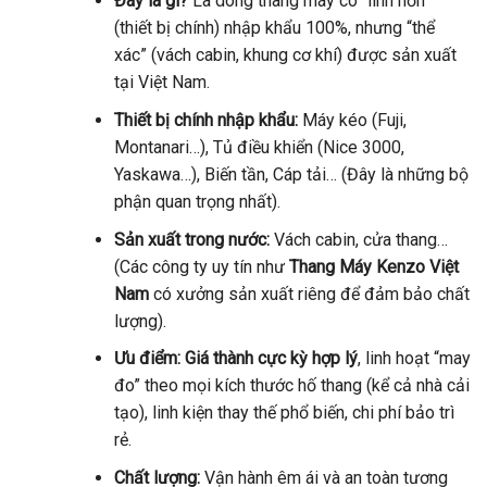
Đây là gì?
Là dòng thang máy có “linh hồn”
(thiết bị chính) nhập khẩu 100%, nhưng “thể
xác” (vách cabin, khung cơ khí) được sản xuất
tại Việt Nam.
Thiết bị chính nhập khẩu:
Máy kéo (Fuji,
Montanari…), Tủ điều khiển (Nice 3000,
Yaskawa…), Biến tần, Cáp tải… (Đây là những bộ
phận quan trọng nhất).
Sản xuất trong nước:
Vách cabin, cửa thang…
(Các công ty uy tín như
Thang Máy Kenzo Việt
Nam
có xưởng sản xuất riêng để đảm bảo chất
lượng).
Ưu điểm:
Giá thành cực kỳ hợp lý
, linh hoạt “may
đo” theo mọi kích thước hố thang (kể cả nhà cải
tạo), linh kiện thay thế phổ biến, chi phí bảo trì
rẻ.
Chất lượng:
Vận hành êm ái và an toàn tương