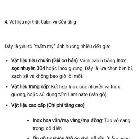
4. Vật liệu nội thất Cabin và Cửa tầng
Đây là yếu tố “thẩm mỹ” ảnh hưởng nhiều đến giá:
Vật liệu tiêu chuẩn (Giá cơ bản):
Vách cabin bằng
Inox
sọc nhuyễn 304
hoặc Inox gương. Đây là lựa chọn bền bỉ,
sạch sẽ và không bao giờ lỗi mốt.
Vật liệu trung cấp:
Kết hợp Inox sọc nhuyễn và Inox
gương, hoặc sử dụng tấm Laminate (vân gỗ).
Vật liệu cao cấp (Chi phí tăng cao):
Inox hoa văn/mạ vàng/mạ đồng:
Tạo vẻ sang
trọng, cổ điển.
Ốp gỗ tự nhiên (Gỗ óc chó, gỗ sồi…):
Ấm cúng,