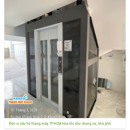
Đơn vị cứu hộ thang máy TPHCM hỏa tốc cho chung cư, nhà phố