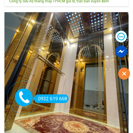
Công ty cứu hộ thang máy TPHCM giá rẻ, trực ban xuyên đêm
0932 619 668