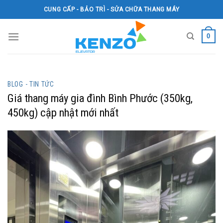
Skip
CUNG CẤP - BẢO TRÌ - SỬA CHỮA THANG MÁY
to
content
0
BLOG - TIN TỨC
Giá thang máy gia đình Bình Phước (350kg,
450kg) cập nhật mới nhất