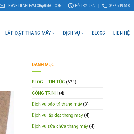
THANHTIENELEVATOR@GMAIL.COM
HỖ TRỢ: 24/7
0932 619 668
LẮP ĐẶT THANG MÁY
DỊCH VỤ
BLOGS
LIÊN HỆ
DANH MỤC
BLOG – TIN TỨC
(623)
CÔNG TRÌNH
(4)
Dịch vụ bảo trì thang máy
(3)
Dịch vụ lắp đặt thang máy
(4)
Dịch vụ sửa chữa thang máy
(4)