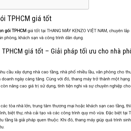
gói TPHCM giá tốt
rọn gói TPHCM
giá tốt tại THANG MÁY KENZO VIỆT NAM, chuyên lắp 
ăn phòng, khách sạn và công trình dân dụng.
i TPHCM giá tốt – Giải pháp tối ưu cho nhà ph
nhu cầu xây dựng nhà cao tầng, nhà phố nhiều lầu, văn phòng cho thu
inh doanh ngày càng tăng. Cùng với đó, thang máy trở thành một hạn
còn nâng cao giá trị sử dụng, tính tiện nghi và sự chuyên nghiệp ch
các tòa nhà lớn, trung tâm thương mại hoặc khách sạn cao tầng, thì
đình, biệt thự, nhà cải tạo và các công trình quy mô vừa. Đặc biệt tại
ều tầng là giải pháp quen thuộc. Khi đó, thang máy giúp quá trình sinh
ều.