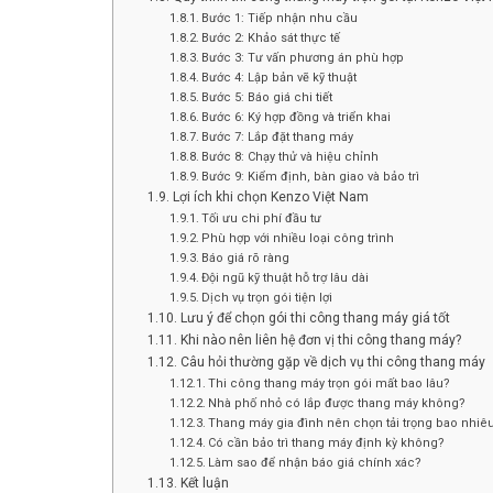
Bước 1: Tiếp nhận nhu cầu
Bước 2: Khảo sát thực tế
Bước 3: Tư vấn phương án phù hợp
Bước 4: Lập bản vẽ kỹ thuật
Bước 5: Báo giá chi tiết
Bước 6: Ký hợp đồng và triển khai
Bước 7: Lắp đặt thang máy
Bước 8: Chạy thử và hiệu chỉnh
Bước 9: Kiểm định, bàn giao và bảo trì
Lợi ích khi chọn Kenzo Việt Nam
Tối ưu chi phí đầu tư
Phù hợp với nhiều loại công trình
Báo giá rõ ràng
Đội ngũ kỹ thuật hỗ trợ lâu dài
Dịch vụ trọn gói tiện lợi
Lưu ý để chọn gói thi công thang máy giá tốt
Khi nào nên liên hệ đơn vị thi công thang máy?
Câu hỏi thường gặp về dịch vụ thi công thang máy
Thi công thang máy trọn gói mất bao lâu?
Nhà phố nhỏ có lắp được thang máy không?
Thang máy gia đình nên chọn tải trọng bao nhiê
Có cần bảo trì thang máy định kỳ không?
Làm sao để nhận báo giá chính xác?
Kết luận