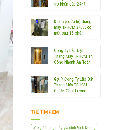
trợ khẩn cấp 24/7
Dịch vụ cứu hộ thang
máy TPHCM 24/7, có
mặt sau 15 phút
Công Ty Lắp Đặt
Thang Máy TPHCM Thi
Công Nhanh An Toàn
Gợi Ý Công Ty Lắp Đặt
Thang Máy TPHCM
Chuẩn Chất Lượng
THẺ TÌM KIẾM
báo giá thang máy gia đình Bình Dương