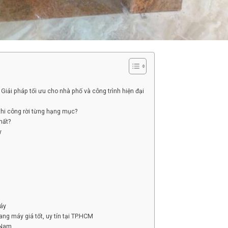
Giải pháp tối ưu cho nhà phố và công trình hiện đại
 thi công rời từng hạng mục?
hất?
y
áy
 máy giá tốt, uy tín tại TP.HCM
t Nam