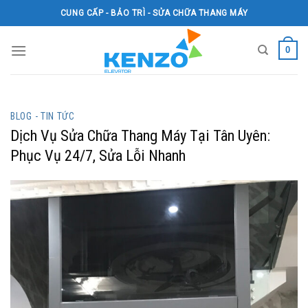
Skip
CUNG CẤP - BẢO TRÌ - SỬA CHỮA THANG MÁY
to
content
0
BLOG - TIN TỨC
Dịch Vụ Sửa Chữa Thang Máy Tại Tân Uyên:
Phục Vụ 24/7, Sửa Lỗi Nhanh