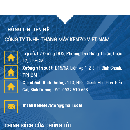
THÔNG TIN LIÊN HỆ
CÔNG TY TNHH THANG MÁY KENZO VIỆT NAM
Trụ sở:
07 Đường DD5, Phường Tân Hưng Thuận, Quận
12, TP.HCM
Xưởng sản xuất:
B15/6A Liên Ấp 1-2-3, H. Bình Chánh,
TP.HCM
Chi nhánh Bình Dương:
113, NE3, Chánh Phú Hoà, Bến
Cát, Bình Dương - ĐT: 0932 619 668
thanhtienelevator@gmail.com
CHÍNH SÁCH CỦA CHÚNG TÔI