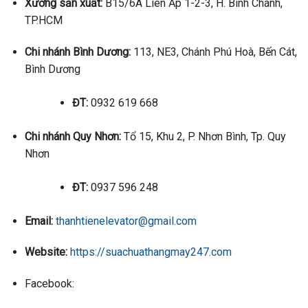
Xưởng sản xuất:
B15/6A Liên Ấp 1-2-3, H. Bình Chánh,
TP.HCM
Chi nhánh Bình Dương:
113, NE3, Chánh Phú Hoà, Bến Cát,
Bình Dương
ĐT:
0932 619 668
Chi nhánh Quy Nhơn:
Tổ 15, Khu 2, P. Nhơn Bình, Tp. Quy
Nhơn
ĐT:
0937 596 248
Email:
thanhtienelevator@gmail.com
Website:
https://suachuathangmay247.com
Facebook: