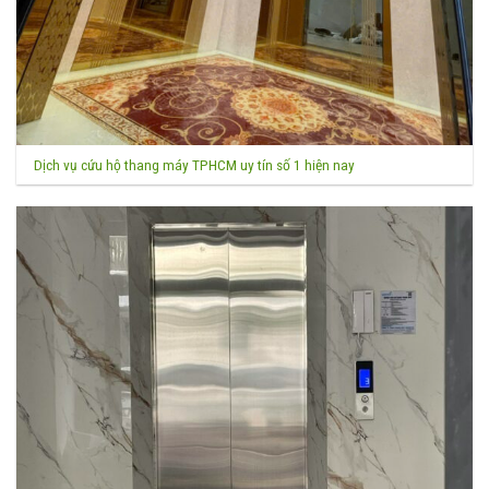
Dịch vụ cứu hộ thang máy TPHCM uy tín số 1 hiện nay