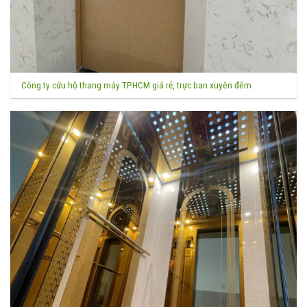
Công ty cứu hộ thang máy TPHCM giá rẻ, trực ban xuyên đêm