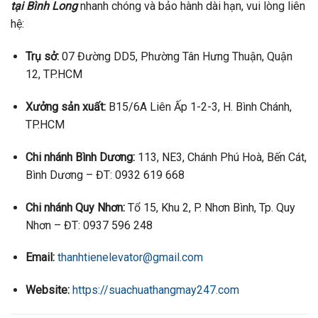
tại Bình Long
nhanh chóng và bảo hành dài hạn, vui lòng liên
hệ:
Trụ sở:
07 Đường DD5, Phường Tân Hưng Thuận, Quận
12, TP.HCM
Xưởng sản xuất:
B15/6A Liên Ấp 1-2-3, H. Bình Chánh,
TP.HCM
Chi nhánh Bình Dương:
113, NE3, Chánh Phú Hoà, Bến Cát,
Bình Dương – ĐT: 0932 619 668
Chi nhánh Quy Nhơn:
Tổ 15, Khu 2, P. Nhơn Bình, Tp. Quy
Nhơn – ĐT: 0937 596 248
Email:
thanhtienelevator@gmail.com
Website:
https://suachuathangmay247.com