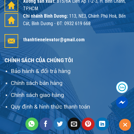
Xưởng sản xuất:
B15/6A Liên Ấp 1-2-3, H. Bình Chánh,
TP.HCM
Chi nhánh Bình Dương:
113, NE3, Chánh Phú Hoà, Bến
Cát, Bình Dương - ĐT: 0932 619 668
thanhtienelevator@gmail.com
CHÍNH SÁCH CỦA CHÚNG TÔI
Bảo hành & đổi trả hàng
Chính sách bán hàng
Chính sách giao hàng
Quy định & hình thức thanh toán