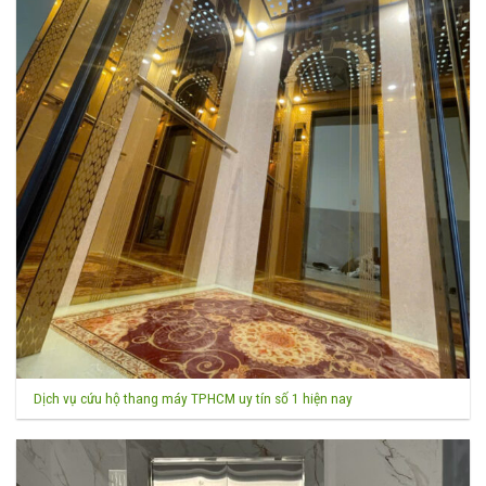
Dịch vụ cứu hộ thang máy TPHCM uy tín số 1 hiện nay