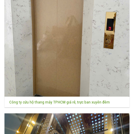
Công ty cứu hộ thang máy TPHCM giá rẻ, trực ban xuyên đêm