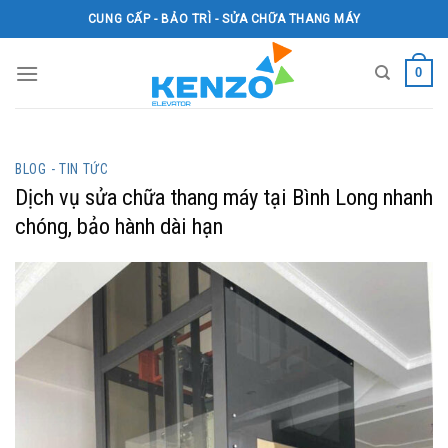
Skip
CUNG CẤP - BẢO TRÌ - SỬA CHỮA THANG MÁY
to
content
0
BLOG - TIN TỨC
Dịch vụ sửa chữa thang máy tại Bình Long nhanh
chóng, bảo hành dài hạn