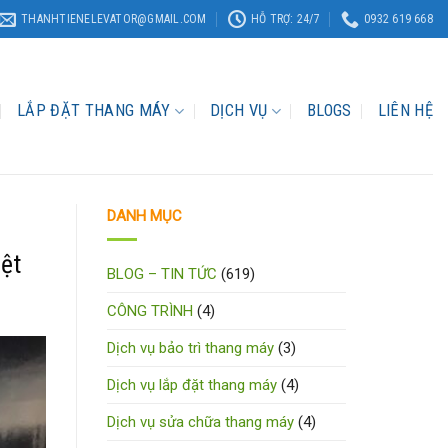
THANHTIENELEVATOR@GMAIL.COM
HỖ TRỢ: 24/7
0932 619 668
LẮP ĐẶT THANG MÁY
DỊCH VỤ
BLOGS
LIÊN HỆ
DANH MỤC
ệt
BLOG – TIN TỨC
(619)
CÔNG TRÌNH
(4)
Dịch vụ bảo trì thang máy
(3)
Dịch vụ lắp đặt thang máy
(4)
Dịch vụ sửa chữa thang máy
(4)