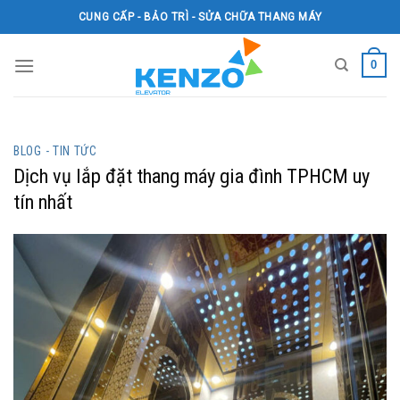
Skip
CUNG CẤP - BẢO TRÌ - SỬA CHỮA THANG MÁY
to
content
0
BLOG - TIN TỨC
Dịch vụ lắp đặt thang máy gia đình TPHCM uy
tín nhất