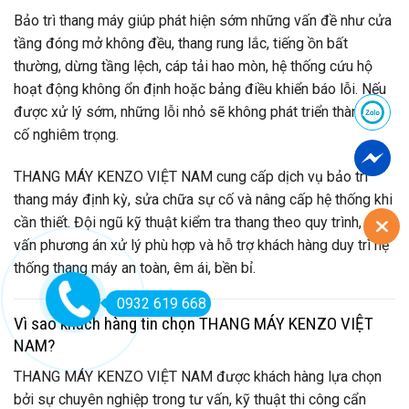
Bảo trì thang máy giúp phát hiện sớm những vấn đề như cửa
tầng đóng mở không đều, thang rung lắc, tiếng ồn bất
thường, dừng tầng lệch, cáp tải hao mòn, hệ thống cứu hộ
hoạt động không ổn định hoặc bảng điều khiển báo lỗi. Nếu
được xử lý sớm, những lỗi nhỏ sẽ không phát triển thành sự
cố nghiêm trọng.
THANG MÁY KENZO VIỆT NAM cung cấp dịch vụ bảo trì
thang máy định kỳ, sửa chữa sự cố và nâng cấp hệ thống khi
cần thiết. Đội ngũ kỹ thuật kiểm tra thang theo quy trình, tư
vấn phương án xử lý phù hợp và hỗ trợ khách hàng duy trì hệ
thống thang máy an toàn, êm ái, bền bỉ.
0932 619 668
Vì sao khách hàng tin chọn THANG MÁY KENZO VIỆT
NAM?
THANG MÁY KENZO VIỆT NAM được khách hàng lựa chọn
bởi sự chuyên nghiệp trong tư vấn, kỹ thuật thi công cẩn