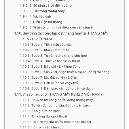
2. Số tầng và số điểm dừng
3. Tải trọng thang máy
4. Vật liệu cabin
5. Điều kiện hố thang
6. Vị trí công trình và điều kiện vận chuyển
Quy trình thi công lắp đặt thang máy tại THANG MÁY
KENZO VIỆT NAM
Bước 1: Tiếp nhận yêu cầu
Bước 2: Khảo sát thực tế
Bước 3: Tư vấn dòng thang phù hợp
Bước 4: Thiết kế bản vẽ kỹ thuật
Bước 5: Báo giá và ký hợp đồng
Bước 6: Sản xuất, nhập thiết bị và chuẩn bị thi công
Bước 7: Lắp đặt cơ khí và điện
Bước 8: Căn chỉnh và chạy thử
Bước 9: Bàn giao và hướng dẫn sử dụng
Vì sao nên chọn THANG MÁY KENZO VIỆT NAM?
Chuyên thi công nhiều dòng thang máy
Tư vấn đúng nhu cầu, đúng ngân sách
Báo giá minh bạch
Thi công đúng kỹ thuật
Có dịch vụ sửa chữa, bảo trì sau lắp đặt
Hỗ trợ nhiều khu vực