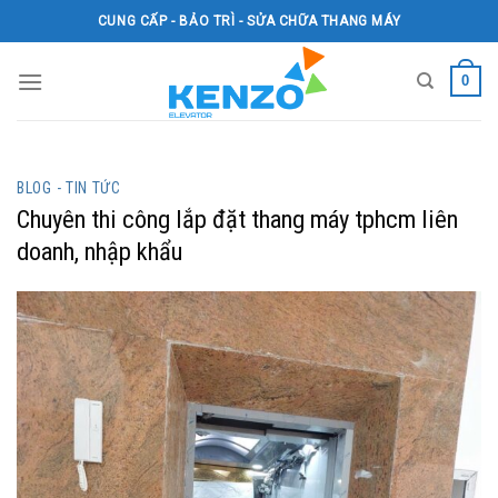
Skip
CUNG CẤP - BẢO TRÌ - SỬA CHỮA THANG MÁY
to
content
0
BLOG - TIN TỨC
Chuyên thi công lắp đặt thang máy tphcm liên
doanh, nhập khẩu