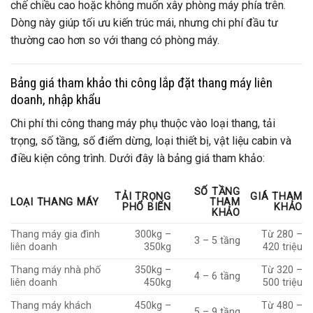
chế chiều cao hoặc không muốn xây phòng máy phía trên.
Dòng này giúp tối ưu kiến trúc mái, nhưng chi phí đầu tư
thường cao hơn so với thang có phòng máy.
Bảng giá tham khảo thi công lắp đặt thang máy liên
doanh, nhập khẩu
Chi phí thi công thang máy phụ thuộc vào loại thang, tải
trọng, số tầng, số điểm dừng, loại thiết bị, vật liệu cabin và
điều kiện công trình. Dưới đây là bảng giá tham khảo:
SỐ TẦNG
TẢI TRỌNG
GIÁ THAM
LOẠI THANG MÁY
THAM
PHỔ BIẾN
KHẢO
KHẢO
Thang máy gia đình
300kg –
Từ 280 –
3 – 5 tầng
liên doanh
350kg
420 triệu
Thang máy nhà phố
350kg –
Từ 320 –
4 – 6 tầng
liên doanh
450kg
500 triệu
Thang máy khách
450kg –
Từ 480 –
5 – 9 tầng