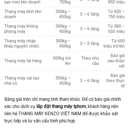
sạn mini liên doanh
750kg
850 triệu
Thang máy kính liên
300kg –
Từ 420 –
3 – 6 tầng
doanh
450kg
750 triệu
Thang máy không
300kg –
Từ 380 –
3 – 6 tầng
phòng máy
450kg
650 triệu
Thang máy nhập
300kg –
Từ 600
3 – 5 tầng
khẩu nguyên chiếc
450kg
triệu trở lên
Báo giá
500kg trở
Theo nhu
Thang máy tải hàng
sau khảo
lên
cầu
sát
Báo giá
Thang máy cải tạo
300kg –
3 – 6 tầng
theo thực
nhà cũ
450kg
tế
Bảng giá trên chỉ mang tính tham khảo. Để có báo giá chính
xác cho dịch vụ
lắp đặt thang máy tphcm
, khách hàng nên
liên hệ THANG MÁY KENZO VIỆT NAM để được khảo sát
trực tiếp và tư vấn cấu hình phù hợp.