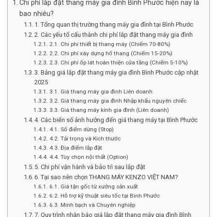
Chi phí lắp đặt thang máy gia đình Bình Phước hiện nay là
bao nhiêu?
1. Tổng quan thị trường thang máy gia đình tại Bình Phước
2. Các yếu tố cấu thành chi phí lắp đặt thang máy gia đình
2.1. Chi phí thiết bị thang máy (Chiếm 70-80%)
2.2. Chi phí xây dựng hố thang (Chiếm 15-20%)
2.3. Chi phí ốp lát hoàn thiện cửa tầng (Chiếm 5-10%)
3. Bảng giá lắp đặt thang máy gia đình Bình Phước cập nhật
2025
3.1. Giá thang máy gia đình Liên doanh
3.2. Giá thang máy gia đình Nhập khẩu nguyên chiếc
3.3. Giá thang máy kính gia đình (Liên doanh)
4. Các biến số ảnh hưởng đến giá thang máy tại Bình Phước
4.1. Số điểm dừng (Stop)
4.2. Tải trọng và Kích thước
4.3. Địa điểm lắp đặt
4.4. Tùy chọn nội thất (Option)
5. Chi phí vận hành và bảo trì sau lắp đặt
6. Tại sao nên chọn THANG MÁY KENZO VIỆT NAM?
6.1. Giá tận gốc từ xưởng sản xuất
6.2. Hỗ trợ kỹ thuật siêu tốc tại Bình Phước
6.3. Minh bạch và Chuyên nghiệp
7. Quy trình nhận báo giá lắp đặt thang máy gia đình Bình