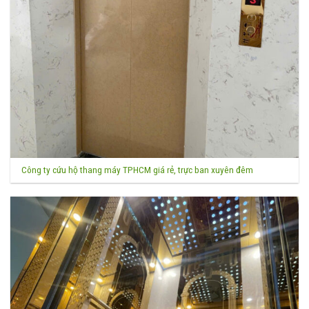
Công ty cứu hộ thang máy TPHCM giá rẻ, trực ban xuyên đêm