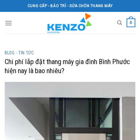
Skip
CUNG CẤP - BẢO TRÌ - SỬA CHỮA THANG MÁY
to
content
0
BLOG - TIN TỨC
Chi phí lắp đặt thang máy gia đình Bình Phước
hiện nay là bao nhiêu?