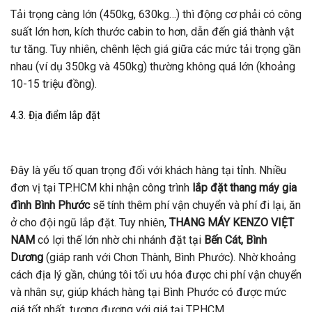
Tải trọng càng lớn (450kg, 630kg…) thì động cơ phải có công
suất lớn hơn, kích thước cabin to hơn, dẫn đến giá thành vật
tư tăng. Tuy nhiên, chênh lệch giá giữa các mức tải trọng gần
nhau (ví dụ 350kg và 450kg) thường không quá lớn (khoảng
10-15 triệu đồng).
4.3. Địa điểm lắp đặt
Đây là yếu tố quan trọng đối với khách hàng tại tỉnh. Nhiều
đơn vị tại TP.HCM khi nhận công trình
lắp đặt thang máy gia
đình Bình Phước
sẽ tính thêm phí vận chuyển và phí đi lại, ăn
ở cho đội ngũ lắp đặt. Tuy nhiên,
THANG MÁY KENZO VIỆT
NAM
có lợi thế lớn nhờ chi nhánh đặt tại
Bến Cát, Bình
Dương
(giáp ranh với Chơn Thành, Bình Phước). Nhờ khoảng
cách địa lý gần, chúng tôi tối ưu hóa được chi phí vận chuyển
và nhân sự, giúp khách hàng tại Bình Phước có được mức
giá tốt nhất, tương đương với giá tại TP.HCM.