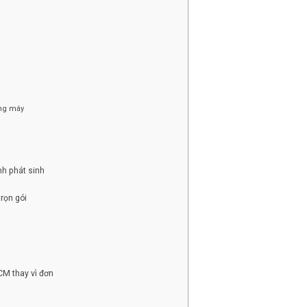
ang máy
nh phát sinh
rọn gói
CM thay vì đơn