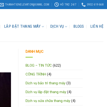
THANHTIENELEVATOR@GMAIL.COM
HỖ TRỢ: 24/7
0932 619 668
LẮP ĐẶT THANG MÁY
DỊCH VỤ
BLOGS
LIÊN HỆ
DANH MỤC
BLOG – TIN TỨC
(622)
CÔNG TRÌNH
(4)
Dịch vụ bảo trì thang máy
(3)
Dịch vụ lắp đặt thang máy
(4)
Dịch vụ sửa chữa thang máy
(4)