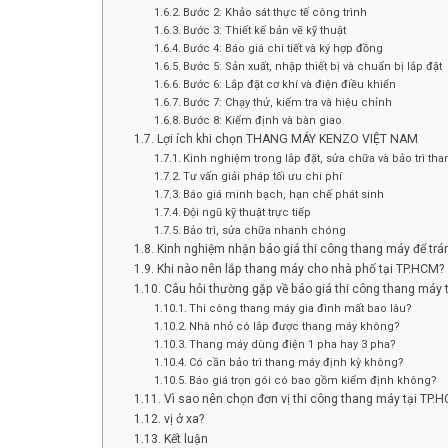
Bước 2: Khảo sát thực tế công trình
Bước 3: Thiết kế bản vẽ kỹ thuật
Bước 4: Báo giá chi tiết và ký hợp đồng
Bước 5: Sản xuất, nhập thiết bị và chuẩn bị lắp đặt
Bước 6: Lắp đặt cơ khí và điện điều khiển
Bước 7: Chạy thử, kiểm tra và hiệu chỉnh
Bước 8: Kiểm định và bàn giao
Lợi ích khi chọn THANG MÁY KENZO VIỆT NAM
Kinh nghiệm trong lắp đặt, sửa chữa và bảo trì th
Tư vấn giải pháp tối ưu chi phí
Báo giá minh bạch, hạn chế phát sinh
Đội ngũ kỹ thuật trực tiếp
Bảo trì, sửa chữa nhanh chóng
Kinh nghiệm nhận báo giá thi công thang máy để trá
Khi nào nên lắp thang máy cho nhà phố tại TP.HCM?
Câu hỏi thường gặp về báo giá thi công thang máy t
Thi công thang máy gia đình mất bao lâu?
Nhà nhỏ có lắp được thang máy không?
Thang máy dùng điện 1 pha hay 3 pha?
Có cần bảo trì thang máy định kỳ không?
Báo giá trọn gói có bao gồm kiểm định không?
Vì sao nên chọn đơn vị thi công thang máy tại TP.H
vị ở xa?
Kết luận