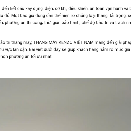
 đến kết cấu xây dựng, điện, cơ khí, điều khiển, an toàn vận hành và b
hưa đủ. Một báo giá đúng cần thể hiện rõ chủng loại thang, tải trọng, 
iển, phương án thi công, thời gian bảo hành, chế độ bảo trì và trách n
và bảo trì thang máy, THANG MÁY KENZO VIỆT NAM mang đến giải phá
hu vực lân cận. Bài viết dưới đây sẽ giúp khách hàng nắm rõ mức gi
chọn phương án tối ưu nhất.