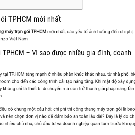
 gói TPHCM mới nhất
ang máy trọn gói TPHCM
mới nhất, các yếu tố ảnh hưởng đến chi phí,
Kenzo Việt Nam.
i TPHCM – Vì sao được nhiều gia đình, doanh
 tại TP.HCM tăng mạnh ở nhiều phân khúc khác nhau, từ nhà phố, biệ
room cho đến các công trình cải tạo nâng tầng. Khi mật độ xây dựn
 không chỉ là thiết bị di chuyển mà còn trở thành giải pháp nâng tầm
n.
 đều có chung một câu hỏi: chi phí thi công thang máy trọn gói là bao
à nên chọn đơn vị nào để đảm bảo an toàn lâu dài? Đây là lý do ch
c nhiều chủ nhà, chủ đầu tư và doanh nghiệp quan tâm trước khi qu