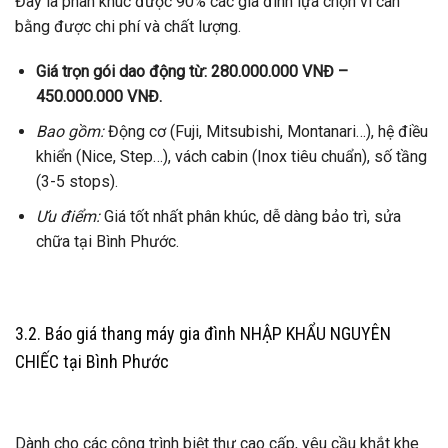
Đây là phân khúc được 90% các gia đình lựa chọn vì cân
bằng được chi phí và chất lượng.
Giá trọn gói dao động từ: 280.000.000 VNĐ –
450.000.000 VNĐ.
Bao gồm:
Động cơ (Fuji, Mitsubishi, Montanari…), hệ điều
khiển (Nice, Step…), vách cabin (Inox tiêu chuẩn), số tầng
(3-5 stops).
Ưu điểm:
Giá tốt nhất phân khúc, dễ dàng bảo trì, sửa
chữa tại Bình Phước.
3.2. Báo giá thang máy gia đình NHẬP KHẨU NGUYÊN
CHIẾC tại Bình Phước
Dành cho các công trình biệt thự cao cấp, yêu cầu khắt khe