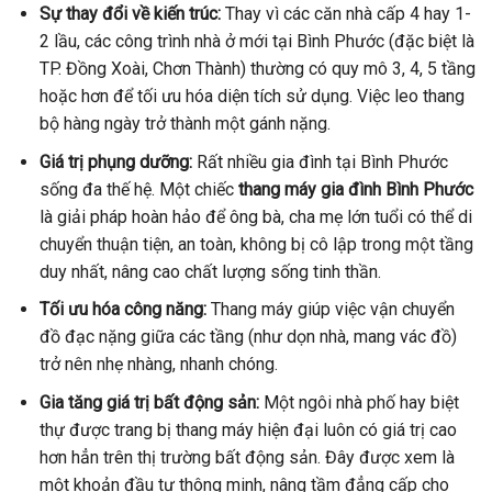
Sự thay đổi về kiến trúc:
Thay vì các căn nhà cấp 4 hay 1-
2 lầu, các công trình nhà ở mới tại Bình Phước (đặc biệt là
TP. Đồng Xoài, Chơn Thành) thường có quy mô 3, 4, 5 tầng
hoặc hơn để tối ưu hóa diện tích sử dụng. Việc leo thang
bộ hàng ngày trở thành một gánh nặng.
Giá trị phụng dưỡng:
Rất nhiều gia đình tại Bình Phước
sống đa thế hệ. Một chiếc
thang máy gia đình Bình Phước
là giải pháp hoàn hảo để ông bà, cha mẹ lớn tuổi có thể di
chuyển thuận tiện, an toàn, không bị cô lập trong một tầng
duy nhất, nâng cao chất lượng sống tinh thần.
Tối ưu hóa công năng:
Thang máy giúp việc vận chuyển
đồ đạc nặng giữa các tầng (như dọn nhà, mang vác đồ)
trở nên nhẹ nhàng, nhanh chóng.
Gia tăng giá trị bất động sản:
Một ngôi nhà phố hay biệt
thự được trang bị thang máy hiện đại luôn có giá trị cao
hơn hẳn trên thị trường bất động sản. Đây được xem là
một khoản đầu tư thông minh, nâng tầm đẳng cấp cho