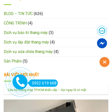
BLOG – TIN TỨC
(626)
CÔNG TRÌNH
(4)
Dịch vụ bảo trì thang máy
(3)
Dịch vụ lắp đặt thang máy
(4)
Dịch vụ sửa chữa thang máy
(4)
Sản Phẩm
(5)
BÀI VIẾT MỚI NHẤT
0932 619 668
Cứu hộ thang máy TPHCM khẩn cấp – Gọi ngay là có mặt