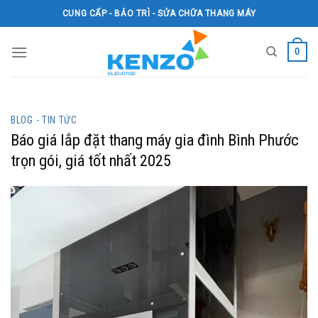
Skip
CUNG CẤP - BẢO TRÌ - SỬA CHỮA THANG MÁY
to
content
0
BLOG - TIN TỨC
Báo giá lắp đặt thang máy gia đình Bình Phước
trọn gói, giá tốt nhất 2025