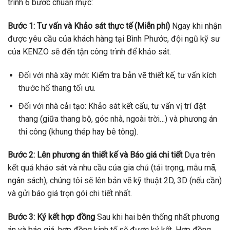
trình 6 bước chuẩn mực:
Bước 1: Tư vấn và Khảo sát thực tế (Miễn phí)
Ngay khi nhận
được yêu cầu của khách hàng tại Bình Phước, đội ngũ kỹ sư
của KENZO sẽ đến tận công trình để khảo sát.
Đối với nhà xây mới: Kiểm tra bản vẽ thiết kế, tư vấn kích
thước hố thang tối ưu.
Đối với nhà cải tạo: Khảo sát kết cấu, tư vấn vị trí đặt
thang (giữa thang bộ, góc nhà, ngoài trời…) và phương án
thi công (khung thép hay bê tông).
Bước 2: Lên phương án thiết kế và Báo giá chi tiết
Dựa trên
kết quả khảo sát và nhu cầu của gia chủ (tải trọng, mẫu mã,
ngân sách), chúng tôi sẽ lên bản vẽ kỹ thuật 2D, 3D (nếu cần)
và gửi báo giá trọn gói chi tiết nhất.
Bước 3: Ký kết hợp đồng
Sau khi hai bên thống nhất phương
án và báo giá, hợp đồng kinh tế sẽ được ký kết. Hợp đồng