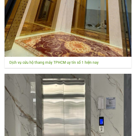
Dịch vụ cứu hộ thang máy TPHCM uy tín số 1 hiện nay