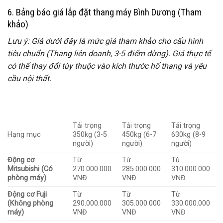
6. Bảng báo giá lắp đặt thang máy Bình Dương (Tham
khảo)
Lưu ý: Giá dưới đây là mức giá tham khảo cho cấu hình
tiêu chuẩn (Thang liên doanh, 3-5 điểm dừng). Giá thực tế
có thể thay đổi tùy thuộc vào kích thước hố thang và yêu
cầu nội thất.
Tải trọng
Tải trọng
Tải trọng
Hạng mục
350kg (3-5
450kg (6-7
630kg (8-9
người)
người)
người)
Động cơ
Từ
Từ
Từ
Mitsubishi (Có
270.000.000
285.000.000
310.000.000
phòng máy)
VNĐ
VNĐ
VNĐ
Động cơ Fuji
Từ
Từ
Từ
(Không phòng
290.000.000
305.000.000
330.000.000
máy)
VNĐ
VNĐ
VNĐ