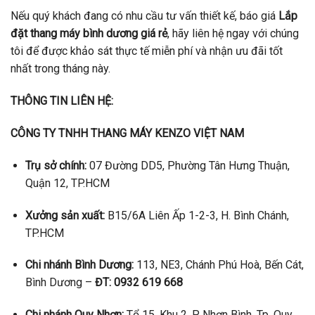
Nếu quý khách đang có nhu cầu tư vấn thiết kế, báo giá
Lắp
đặt thang máy bình dương giá rẻ
, hãy liên hệ ngay với chúng
tôi để được khảo sát thực tế miễn phí và nhận ưu đãi tốt
nhất trong tháng này.
THÔNG TIN LIÊN HỆ:
CÔNG TY TNHH THANG MÁY KENZO VIỆT NAM
Trụ sở chính:
07 Đường DD5, Phường Tân Hưng Thuận,
Quận 12, TP.HCM
Xưởng sản xuất:
B15/6A Liên Ấp 1-2-3, H. Bình Chánh,
TP.HCM
Chi nhánh Bình Dương:
113, NE3, Chánh Phú Hoà, Bến Cát,
Bình Dương –
ĐT: 0932 619 668
Chi nhánh Quy Nhơn:
Tổ 15, Khu 2, P. Nhơn Bình, Tp. Quy