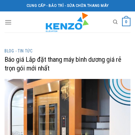
Skip
CUNG CẤP - BẢO TRÌ - SỬA CHỮA THANG MÁY
to
content
0
BLOG - TIN TỨC
Báo giá Lắp đặt thang máy bình dương giá rẻ
trọn gói mới nhất