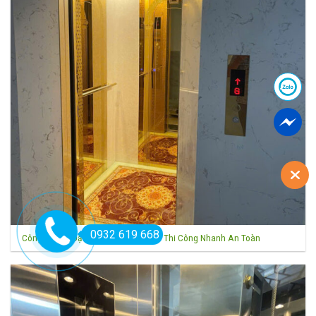
0932 619 668
Công Ty Lắp Đặt Thang Máy TPHCM Thi Công Nhanh An Toàn