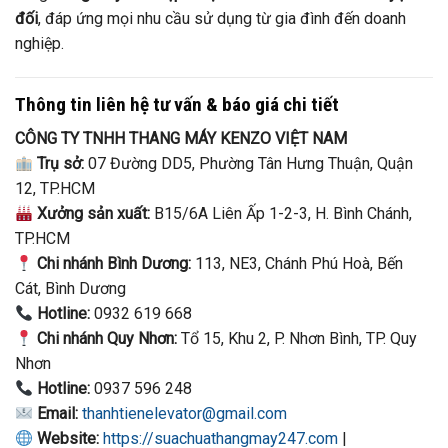
đối
, đáp ứng mọi nhu cầu sử dụng từ gia đình đến doanh
nghiệp.
Thông tin liên hệ tư vấn & báo giá chi tiết
CÔNG TY TNHH THANG MÁY KENZO VIỆT NAM
Trụ sở:
07 Đường DD5, Phường Tân Hưng Thuận, Quận
12, TP.HCM
Xưởng sản xuất:
B15/6A Liên Ấp 1-2-3, H. Bình Chánh,
TP.HCM
Chi nhánh Bình Dương:
113, NE3, Chánh Phú Hoà, Bến
Cát, Bình Dương
Hotline:
0932 619 668
Chi nhánh Quy Nhơn:
Tổ 15, Khu 2, P. Nhơn Bình, TP. Quy
Nhơn
Hotline:
0937 596 248
Email:
thanhtienelevator@gmail.com
Website:
https://suachuathangmay247.com
|