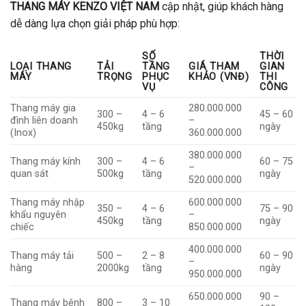
THANG MÁY KENZO VIỆT NAM
cập nhật, giúp khách hàng
dễ dàng lựa chọn giải pháp phù hợp:
SỐ
THỜI
LOẠI THANG
TẢI
TẦNG
GIÁ THAM
GIAN
MÁY
TRỌNG
PHỤC
KHẢO (VNĐ)
THI
VỤ
CÔNG
Thang máy gia
280.000.000
300 –
4 – 6
45 – 60
đình liên doanh
–
450kg
tầng
ngày
(Inox)
360.000.000
380.000.000
Thang máy kính
300 –
4 – 6
60 – 75
–
quan sát
500kg
tầng
ngày
520.000.000
Thang máy nhập
600.000.000
350 –
4 – 6
75 – 90
khẩu nguyên
–
450kg
tầng
ngày
chiếc
850.000.000
400.000.000
Thang máy tải
500 –
2 – 8
60 – 90
–
hàng
2000kg
tầng
ngày
950.000.000
650.000.000
90 –
Thang máy bệnh
800 –
3 – 10