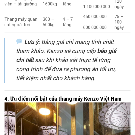
–
120
viện – tải giường
1600kg
tầng
1.100.000.000
ngày
450.000.000
75 –
Thang máy quan
300 –
4 – 7
–
100
sát ngoài trời
500kg
tầng
600.000.000
ngày
Lưu ý:
Bảng giá chỉ mang tính chất
tham khảo. Kenzo sẽ cung cấp
báo giá
chi tiết
sau khi khảo sát thực tế từng
công trình để đưa ra phương án tối ưu,
tiết kiệm nhất cho khách hàng.
4. Ưu điểm nổi bật của thang máy Kenzo Việt Nam