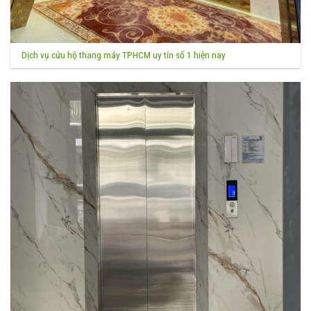
Dịch vụ cứu hộ thang máy TPHCM uy tín số 1 hiện nay