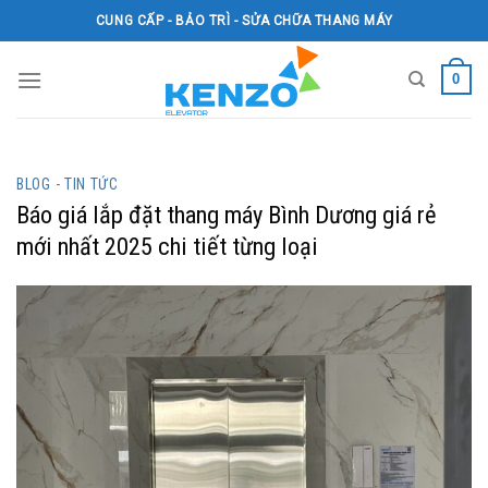
Skip
CUNG CẤP - BẢO TRÌ - SỬA CHỮA THANG MÁY
to
content
0
BLOG - TIN TỨC
Báo giá lắp đặt thang máy Bình Dương giá rẻ
mới nhất 2025 chi tiết từng loại