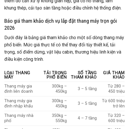
thêm do cần xử lý không gian hẹp, gia cố hố thang, làm
khung thép, cải tạo sàn tầng hoặc điều chỉnh hệ thống điện.
Báo giá tham khảo dịch vụ lắp đặt thang máy trọn gói
2026
Dưới đây là bảng giá tham khảo cho một số dòng thang máy
phổ biến. Mức giá thực tế có thể thay đổi tùy thiết kế, tải
trọng, số điểm dừng, vật liệu cabin, thương hiệu linh kiện và
điều kiện công trình.
LOẠI THANG
TẢI TRỌNG
SỐ TẦNG
GIÁ THAM
MÁY
PHỔ BIẾN
THAM KHẢO
KHẢO
Thang máy gia
300kg –
Từ 280 –
3 – 5 tầng
đình liên doanh
450kg
450 triệu
Thang máy gia
300kg –
Từ 600 triệu
3 – 5 tầng
đình nhập khẩu
450kg
trở lên
Thang máy nhà
350kg –
Từ 320 –
4 – 7 tầng
phố
550kg
600 triệu