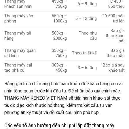
Thang máy
450kg –
Từ 480 –
5 – 9 tầng
khách sạn mini
750kg
850 triệu
Thang máy văn
550kg –
Từ 600 triệu
5 – 12 tầng
phòng
1000kg
trở lên
Báo giá
Thang máy tải
500kg –
Theo nhu
theo khảo
hàng
2000kg
cầu
sát
Thang máy quan
350kg –
Báo giá
Theo thiết kế
sát kính
750kg
theo mẫu
Thang máy cải
300kg –
Báo giá sau
3 – 6 tầng
tạo nhà cũ
450kg
khảo sát
Bảng giá trên chỉ mang tính tham khảo để khách hàng có cái
nhìn tổng quan trước khi đầu tư. Để nhận báo giá chính xác,
THANG MÁY KENZO VIỆT NAM sẽ tiến hành khảo sát thực
tế, đo đạc kích thước hố thang, kiểm tra kết cấu, tư vấn
phương án kỹ thuật và đề xuất cấu hình phù hợp.
Các yếu tố ảnh hưởng đến chi phí lắp đặt thang máy