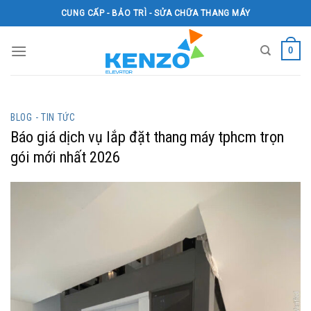
Skip
CUNG CẤP - BẢO TRÌ - SỬA CHỮA THANG MÁY
to
content
0
BLOG - TIN TỨC
Báo giá dịch vụ lắp đặt thang máy tphcm trọn
gói mới nhất 2026