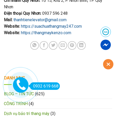
Chi nhánh Quy Nhơn:
Tổ 15, Khu 2, P. Nhơn Bình, TP. Quy
Nhơn
Điện thoại Quy Nhơn:
0937 596 248
Mail:
thanhtienelevator@gmail.com
Website:
https://suachuathangmay247.com
Website:
https://thangmaykenzo.com
DANH MỤC
0932 619 668
BLOG – TIN TỨC
(625)
CÔNG TRÌNH
(4)
Dịch vụ bảo trì thang máy
(3)