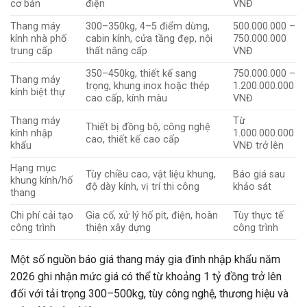
cơ bản
điện
VNĐ
Thang máy
300–350kg, 4–5 điểm dừng,
500.000.000 –
kính nhà phố
cabin kính, cửa tầng đẹp, nội
750.000.000
trung cấp
thất nâng cấp
VNĐ
350–450kg, thiết kế sang
750.000.000 –
Thang máy
trọng, khung inox hoặc thép
1.200.000.000
kính biệt thự
cao cấp, kính màu
VNĐ
Thang máy
Từ
Thiết bị đồng bộ, công nghệ
kính nhập
1.000.000.000
cao, thiết kế cao cấp
khẩu
VNĐ trở lên
Hạng mục
Tùy chiều cao, vật liệu khung,
Báo giá sau
khung kính/hố
độ dày kính, vị trí thi công
khảo sát
thang
Chi phí cải tạo
Gia cố, xử lý hố pit, điện, hoàn
Tùy thực tế
công trình
thiện xây dựng
công trình
Một số nguồn báo giá thang máy gia đình nhập khẩu năm
2026 ghi nhận mức giá có thể từ khoảng 1 tỷ đồng trở lên
đối với tải trọng 300–500kg, tùy công nghệ, thương hiệu và