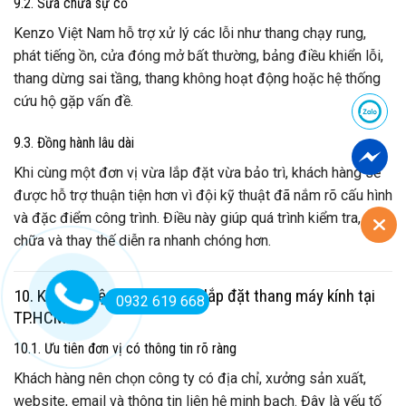
9.2. Sửa chữa sự cố
Kenzo Việt Nam hỗ trợ xử lý các lỗi như thang chạy rung,
phát tiếng ồn, cửa đóng mở bất thường, bảng điều khiển lỗi,
thang dừng sai tầng, thang không hoạt động hoặc hệ thống
cứu hộ gặp vấn đề.
9.3. Đồng hành lâu dài
Khi cùng một đơn vị vừa lắp đặt vừa bảo trì, khách hàng sẽ
được hỗ trợ thuận tiện hơn vì đội kỹ thuật đã nắm rõ cấu hình
và đặc điểm công trình. Điều này giúp quá trình kiểm tra, sửa
chữa và thay thế diễn ra nhanh chóng hơn.
10. Kinh nghiệm chọn đơn vị lắp đặt thang máy kính tại
0932 619 668
TP.HCM
10.1. Ưu tiên đơn vị có thông tin rõ ràng
Khách hàng nên chọn công ty có địa chỉ, xưởng sản xuất,
website, email và thông tin liên hệ minh bạch. Đây là yếu tố