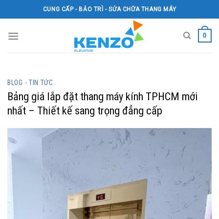
Skip
CUNG CẤP - BẢO TRÌ - SỬA CHỮA THANG MÁY
to
content
0
BLOG - TIN TỨC
Bảng giá lắp đặt thang máy kính TPHCM mới
nhất – Thiết kế sang trọng đẳng cấp